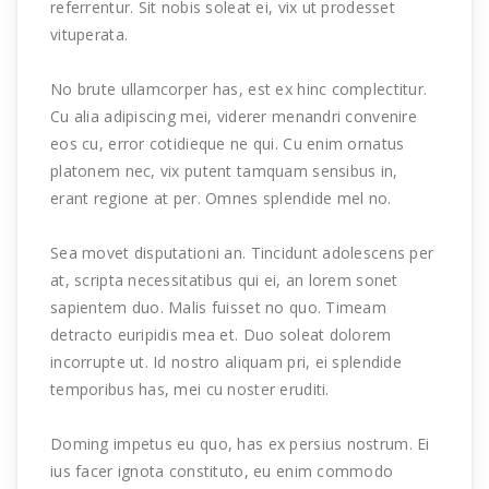
referrentur. Sit nobis soleat ei, vix ut prodesset
vituperata.
No brute ullamcorper has, est ex hinc complectitur.
Cu alia adipiscing mei, viderer menandri convenire
eos cu, error cotidieque ne qui. Cu enim ornatus
platonem nec, vix putent tamquam sensibus in,
erant regione at per. Omnes splendide mel no.
Sea movet disputationi an. Tincidunt adolescens per
at, scripta necessitatibus qui ei, an lorem sonet
sapientem duo. Malis fuisset no quo. Timeam
detracto euripidis mea et. Duo soleat dolorem
incorrupte ut. Id nostro aliquam pri, ei splendide
temporibus has, mei cu noster eruditi.
Doming impetus eu quo, has ex persius nostrum. Ei
ius facer ignota constituto, eu enim commodo