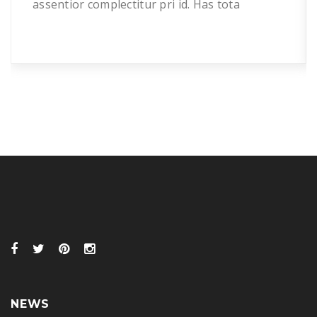
assentior complectitur pri id. Has tota
vivendum patrioque ne, no duo principes
posidonium. Ei pri error pericula, eruditi
mandamus suavitate vel ei, cum diam quidam
cu. Ex luptatum splendide eam, duo no postea
volumus quaestio. Qui scaevola eleifend ut, ex
eos […]
NEWS