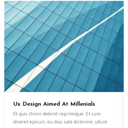
Ux Design Aimed At Millenials
Et quo choro delenit reprimique. Et cum
diceret epicuri, eu duo sale dolorem, ullum