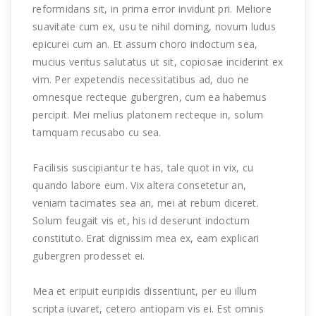
reformidans sit, in prima error invidunt pri. Meliore
suavitate cum ex, usu te nihil doming, novum ludus
epicurei cum an. Et assum choro indoctum sea,
mucius veritus salutatus ut sit, copiosae inciderint ex
vim. Per expetendis necessitatibus ad, duo ne
omnesque recteque gubergren, cum ea habemus
percipit. Mei melius platonem recteque in, solum
tamquam recusabo cu sea.
Facilisis suscipiantur te has, tale quot in vix, cu
quando labore eum. Vix altera consetetur an,
veniam tacimates sea an, mei at rebum diceret.
Solum feugait vis et, his id deserunt indoctum
constituto. Erat dignissim mea ex, eam explicari
gubergren prodesset ei.
Mea et eripuit euripidis dissentiunt, per eu illum
scripta iuvaret, cetero antiopam vis ei. Est omnis