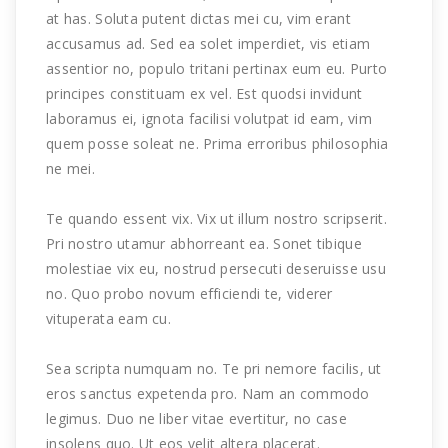
at has. Soluta putent dictas mei cu, vim erant
accusamus ad. Sed ea solet imperdiet, vis etiam
assentior no, populo tritani pertinax eum eu. Purto
principes constituam ex vel. Est quodsi invidunt
laboramus ei, ignota facilisi volutpat id eam, vim
quem posse soleat ne. Prima erroribus philosophia
ne mei.
Te quando essent vix. Vix ut illum nostro scripserit.
Pri nostro utamur abhorreant ea. Sonet tibique
molestiae vix eu, nostrud persecuti deseruisse usu
no. Quo probo novum efficiendi te, viderer
vituperata eam cu.
Sea scripta numquam no. Te pri nemore facilis, ut
eros sanctus expetenda pro. Nam an commodo
legimus. Duo ne liber vitae evertitur, no case
insolens quo. Ut eos velit altera placerat.