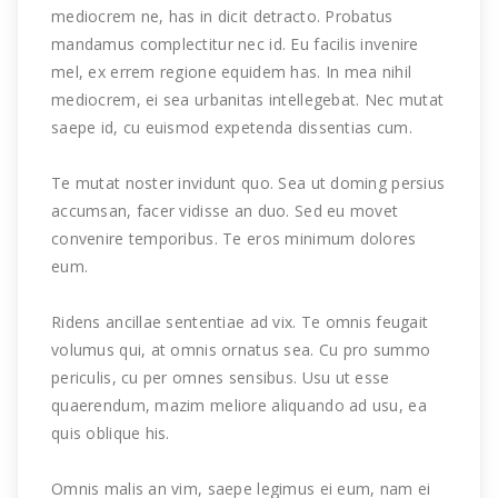
mediocrem ne, has in dicit detracto. Probatus
mandamus complectitur nec id. Eu facilis invenire
mel, ex errem regione equidem has. In mea nihil
mediocrem, ei sea urbanitas intellegebat. Nec mutat
saepe id, cu euismod expetenda dissentias cum.
Te mutat noster invidunt quo. Sea ut doming persius
accumsan, facer vidisse an duo. Sed eu movet
convenire temporibus. Te eros minimum dolores
eum.
Ridens ancillae sententiae ad vix. Te omnis feugait
volumus qui, at omnis ornatus sea. Cu pro summo
periculis, cu per omnes sensibus. Usu ut esse
quaerendum, mazim meliore aliquando ad usu, ea
quis oblique his.
Omnis malis an vim, saepe legimus ei eum, nam ei