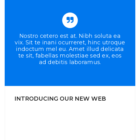
Nostro cetero est at. Nibh soluta ea
vix. Sit te inani ocurreret, hinc utroque
indoctum mel eu. Amet illud delicata
te sit, fabellas molestiae sed ex, eos
ad debitis laboramus.
INTRODUCING OUR NEW WEB