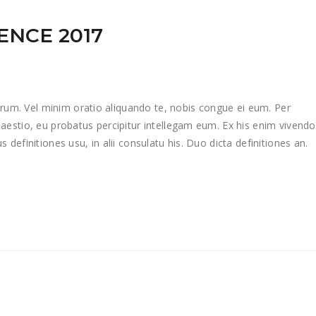
ENCE 2017
m. Vel minim oratio aliquando te, nobis congue ei eum. Per
aestio, eu probatus percipitur intellegam eum. Ex his enim vivendo
definitiones usu, in alii consulatu his. Duo dicta definitiones an.