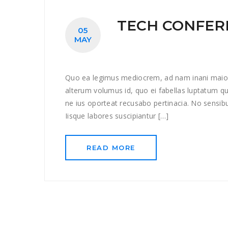
TECH CONFER
05
MAY
Quo ea legimus mediocrem, ad nam inani maioru
alterum volumus id, quo ei fabellas luptatum qu
ne ius oporteat recusabo pertinacia. No sensibus 
Iisque labores suscipiantur […]
READ MORE