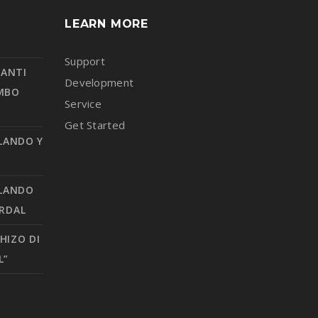
LEARN MORE
Support
SANTI
Development
AMBO
Service
Get Started
LANDO Y
OLANDO
ARDAL
HIZO DI
L”