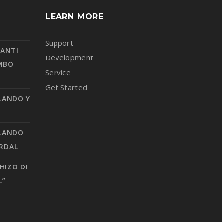
LEARN MORE
Support
SANTI
Development
AMBO
Service
Get Started
LANDO Y
OLANDO
ARDAL
HIZO DI
L”