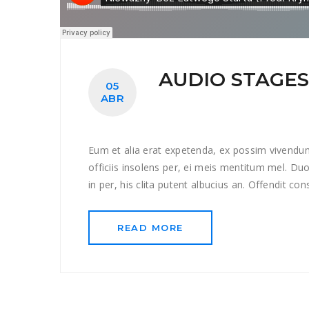
AUDIO STAGES
05
ABR
Eum et alia erat expetenda, ex possim vivendum m
officiis insolens per, ei meis mentitum mel. Du
in per, his clita putent albucius an. Offendit con
READ MORE