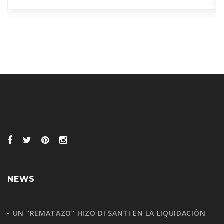
Milagro, realizado en la tarde de este sábado.
En el propio establecimiento, en el
departamento de San José, ante un muy buen
marco […]
NEWS
UN “REMATAZO” HIZO DI SANTI EN LA LIQUIDACIÓN